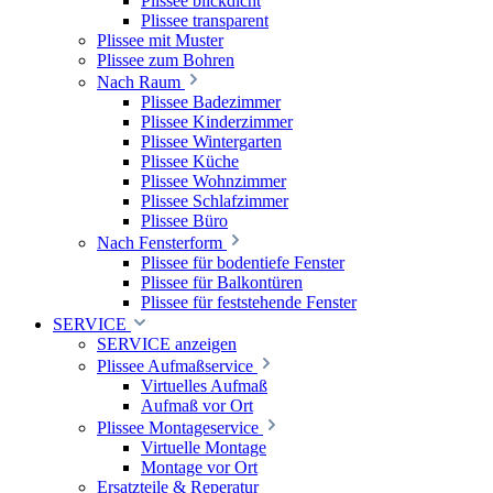
Plissee blickdicht
Plissee transparent
Plissee mit Muster
Plissee zum Bohren
Nach Raum
Plissee Badezimmer
Plissee Kinderzimmer
Plissee Wintergarten
Plissee Küche
Plissee Wohnzimmer
Plissee Schlafzimmer
Plissee Büro
Nach Fensterform
Plissee für bodentiefe Fenster
Plissee für Balkontüren
Plissee für feststehende Fenster
SERVICE
SERVICE anzeigen
Plissee Aufmaßservice
Virtuelles Aufmaß
Aufmaß vor Ort
Plissee Montageservice
Virtuelle Montage
Montage vor Ort
Ersatzteile & Reperatur