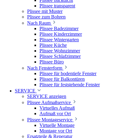
Plissee blickdicht
Plissee transparent
Plissee mit Muster
Plissee zum Bohren
Nach Raum
Plissee Badezimmer
Plissee Kinderzimmer
Plissee Wintergarten
Plissee Küche
Plissee Wohnzimmer
Plissee Schlafzimmer
Plissee Büro
Nach Fensterform
Plissee für bodentiefe Fenster
Plissee für Balkontüren
Plissee für feststehende Fenster
SERVICE
SERVICE anzeigen
Plissee Aufmaßservice
Virtuelles Aufmaß
Aufmaß vor Ort
Plissee Montageservice
Virtuelle Montage
Montage vor Ort
Ersatzteile & Reperatur