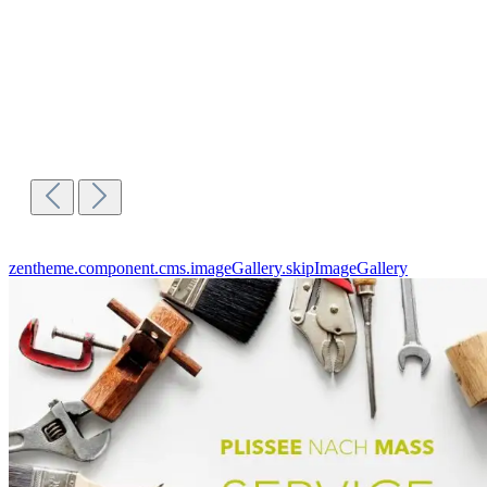
zentheme.component.cms.imageGallery.skipImageGallery