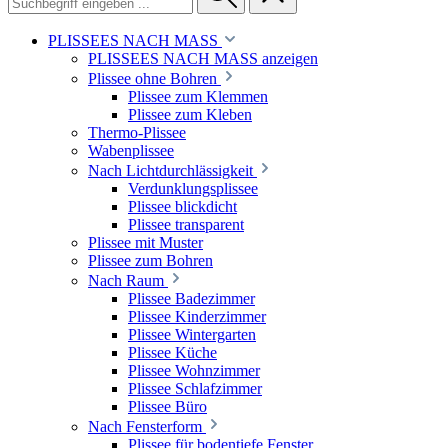
PLISSEES NACH MASS
PLISSEES NACH MASS anzeigen
Plissee ohne Bohren
Plissee zum Klemmen
Plissee zum Kleben
Thermo-Plissee
Wabenplissee
Nach Lichtdurchlässigkeit
Verdunklungsplissee
Plissee blickdicht
Plissee transparent
Plissee mit Muster
Plissee zum Bohren
Nach Raum
Plissee Badezimmer
Plissee Kinderzimmer
Plissee Wintergarten
Plissee Küche
Plissee Wohnzimmer
Plissee Schlafzimmer
Plissee Büro
Nach Fensterform
Plissee für bodentiefe Fenster