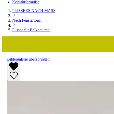
Kontaktformular
PLISSEES NACH MASS
Nach Fensterform
Plissee für Balkontüren
Bildergalerie überspringen