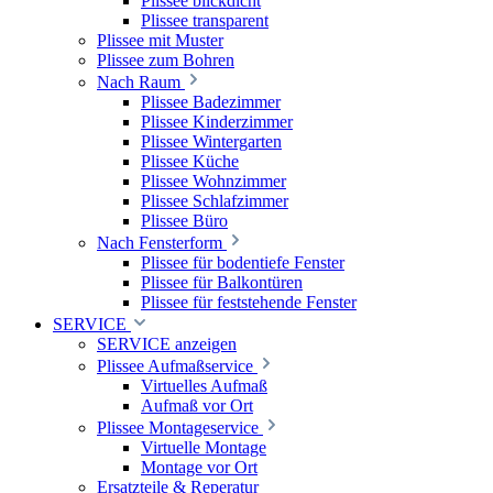
Plissee blickdicht
Plissee transparent
Plissee mit Muster
Plissee zum Bohren
Nach Raum
Plissee Badezimmer
Plissee Kinderzimmer
Plissee Wintergarten
Plissee Küche
Plissee Wohnzimmer
Plissee Schlafzimmer
Plissee Büro
Nach Fensterform
Plissee für bodentiefe Fenster
Plissee für Balkontüren
Plissee für feststehende Fenster
SERVICE
SERVICE anzeigen
Plissee Aufmaßservice
Virtuelles Aufmaß
Aufmaß vor Ort
Plissee Montageservice
Virtuelle Montage
Montage vor Ort
Ersatzteile & Reperatur