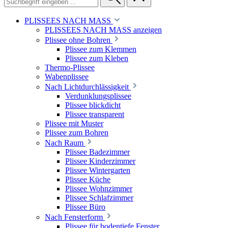
PLISSEES NACH MASS
PLISSEES NACH MASS anzeigen
Plissee ohne Bohren
Plissee zum Klemmen
Plissee zum Kleben
Thermo-Plissee
Wabenplissee
Nach Lichtdurchlässigkeit
Verdunklungsplissee
Plissee blickdicht
Plissee transparent
Plissee mit Muster
Plissee zum Bohren
Nach Raum
Plissee Badezimmer
Plissee Kinderzimmer
Plissee Wintergarten
Plissee Küche
Plissee Wohnzimmer
Plissee Schlafzimmer
Plissee Büro
Nach Fensterform
Plissee für bodentiefe Fenster