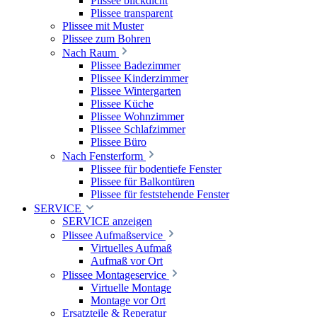
Plissee blickdicht
Plissee transparent
Plissee mit Muster
Plissee zum Bohren
Nach Raum
Plissee Badezimmer
Plissee Kinderzimmer
Plissee Wintergarten
Plissee Küche
Plissee Wohnzimmer
Plissee Schlafzimmer
Plissee Büro
Nach Fensterform
Plissee für bodentiefe Fenster
Plissee für Balkontüren
Plissee für feststehende Fenster
SERVICE
SERVICE anzeigen
Plissee Aufmaßservice
Virtuelles Aufmaß
Aufmaß vor Ort
Plissee Montageservice
Virtuelle Montage
Montage vor Ort
Ersatzteile & Reperatur