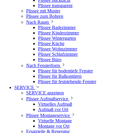
Plissee blickdicht
Plissee transparent
Plissee mit Muster
Plissee zum Bohren
Nach Raum
Plissee Badezimmer
Plissee Kinderzimmer
Plissee Wintergarten
Plissee Küche
Plissee Wohnzimmer
Plissee Schlafzimmer
Plissee Büro
Nach Fensterform
Plissee für bodentiefe Fenster
Plissee für Balkontüren
Plissee für feststehende Fenster
SERVICE
SERVICE anzeigen
Plissee Aufmaßservice
Virtuelles Aufmaß
Aufmaß vor Ort
Plissee Montageservice
Virtuelle Montage
Montage vor Ort
Ersatzteile & Reperatur