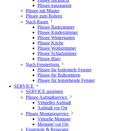
Plissee blickdicht
Plissee transparent
Plissee mit Muster
Plissee zum Bohren
Nach Raum
Plissee Badezimmer
Plissee Kinderzimmer
Plissee Wintergarten
Plissee Küche
Plissee Wohnzimmer
Plissee Schlafzimmer
Plissee Büro
Nach Fensterform
Plissee für bodentiefe Fenster
Plissee für Balkontüren
Plissee für feststehende Fenster
SERVICE
SERVICE anzeigen
Plissee Aufmaßservice
Virtuelles Aufmaß
Aufmaß vor Ort
Plissee Montageservice
Virtuelle Montage
Montage vor Ort
Ersatzteile & Reperatur