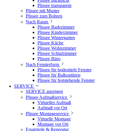
Plissee blickdicht
Plissee transparent
Plissee mit Muster
Plissee zum Bohren
Nach Raum
Plissee Badezimmer
Plissee Kinderzimmer
Plissee Wintergarten
Plissee Küche
Plissee Wohnzimmer
Plissee Schlafzimmer
Plissee Büro
Nach Fensterform
Plissee für bodentiefe Fenster
Plissee für Balkontüren
Plissee für feststehende Fenster
SERVICE
SERVICE anzeigen
Plissee Aufmaßservice
Virtuelles Aufmaß
Aufmaß vor Ort
Plissee Montageservice
Virtuelle Montage
Montage vor Ort
Ersatzteile & Reperatur