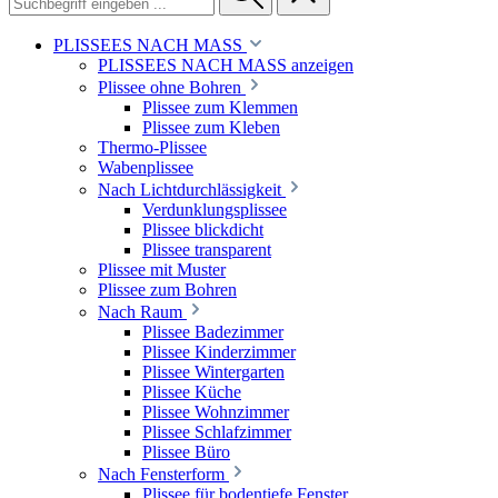
PLISSEES NACH MASS
PLISSEES NACH MASS anzeigen
Plissee ohne Bohren
Plissee zum Klemmen
Plissee zum Kleben
Thermo-Plissee
Wabenplissee
Nach Lichtdurchlässigkeit
Verdunklungsplissee
Plissee blickdicht
Plissee transparent
Plissee mit Muster
Plissee zum Bohren
Nach Raum
Plissee Badezimmer
Plissee Kinderzimmer
Plissee Wintergarten
Plissee Küche
Plissee Wohnzimmer
Plissee Schlafzimmer
Plissee Büro
Nach Fensterform
Plissee für bodentiefe Fenster