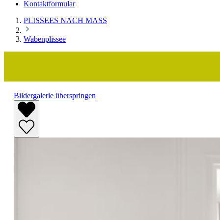
Kontaktformular
PLISSEES NACH MASS
Wabenplissee
Bildergalerie überspringen